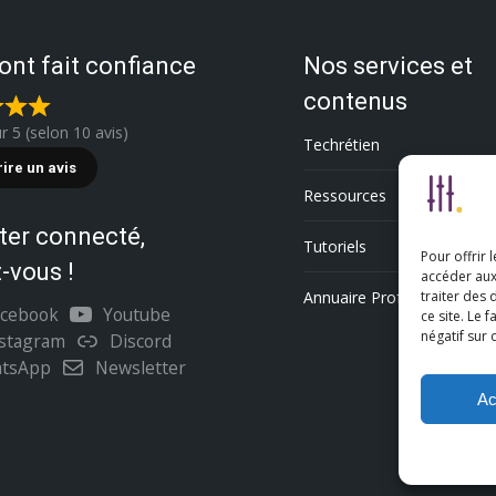
 ont fait confiance
Nos services et
contenus
ur 5 (selon 10 avis)
Techrétien
rire un avis
Ressources
ter connecté,
Tutoriels
Pour offrir 
-vous !
accéder aux
Annuaire Professionnel
traiter des
acebook
Youtube
ce site. Le 
négatif sur 
nstagram
Discord
tsApp
Newsletter
Ac