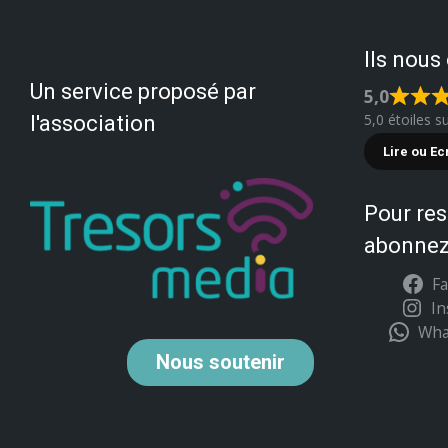
Ils nous
Un service proposé par
5,0
5,0 étoiles s
l'association
Lire ou Ec
Pour res
abonnez
F
I
Wha
Nous
soutenir