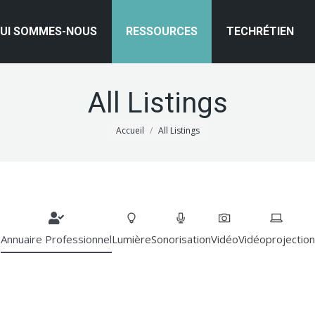
UI SOMMES-NOUS
RESSOURCES
TECHRÉTIEN
All Listings
Vous êtes ici :
Accueil
All Listings
Annuaire Professionnel
Lumière
Sonorisation
Vidéo
Vidéoprojection