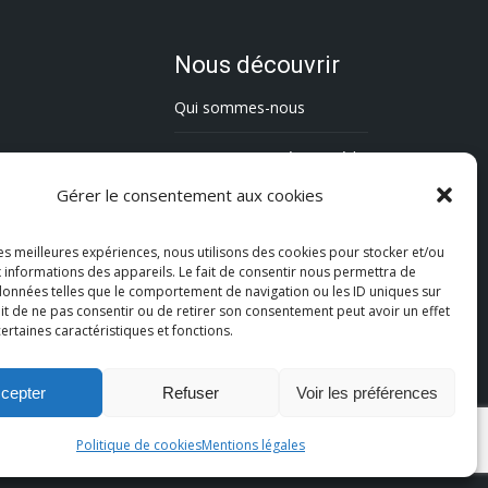
Nous découvrir
Qui sommes-nous
L’association Trésorsmédia
Gérer le consentement aux cookies
Contact
les meilleures expériences, nous utilisons des cookies pour stocker et/ou
Politique de cookies (UE)
 informations des appareils. Le fait de consentir nous permettra de
 données telles que le comportement de navigation ou les ID uniques sur
Mentions légales
fait de ne pas consentir ou de retirer son consentement peut avoir un effet
certaines caractéristiques et fonctions.
cepter
Refuser
Voir les préférences
Politique de cookies
Mentions légales