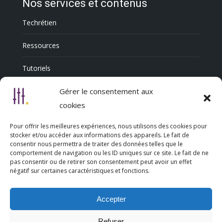
Nos services et contenus
Techrétien
Ressources
Tutoriels
Annuaire Professionnel
Gérer le consentement aux
cookies
Pour offrir les meilleures expériences, nous utilisons des cookies pour
Nous découvrir
stocker et/ou accéder aux informations des appareils. Le fait de
consentir nous permettra de traiter des données telles que le
comportement de navigation ou les ID uniques sur ce site. Le fait de ne
Qui sommes-nous
pas consentir ou de retirer son consentement peut avoir un effet
négatif sur certaines caractéristiques et fonctions.
L’association Trésorsmédia
Accepter
Contact
Refuser