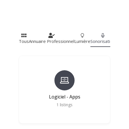
Tous
Annuaire Professionnel
Lumière
Sonorisation
Vidéo
V
Logiciel - Apps
1
listings