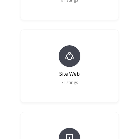
Site Web
7
listings