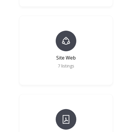
Site Web
7
listings