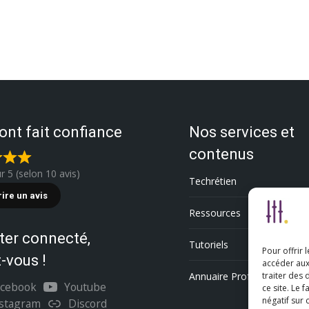
 ont fait confiance
Nos services et
contenus
ur 5 (selon 10 avis)
Techrétien
rire un avis
Ressources
ter connecté,
Tutoriels
Pour offrir 
-vous !
accéder aux
Annuaire Professionnel
traiter des
acebook
Youtube
ce site. Le 
négatif sur 
nstagram
Discord