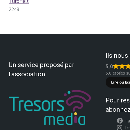
Tutoriels
2248
Ils nous
Un service proposé par
5,0
5,0 étoiles s
l'association
Lire ou Ec
Pour res
abonnez
F
I