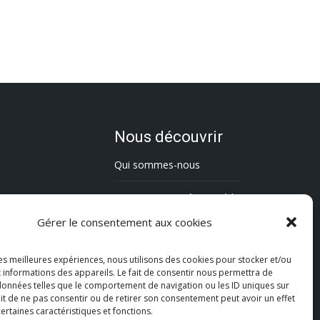
Nous découvrir
Qui sommes-nous
L’association Trésorsmédia
Gérer le consentement aux cookies
Contact
les meilleures expériences, nous utilisons des cookies pour stocker et/ou
Politique de cookies (UE)
 informations des appareils. Le fait de consentir nous permettra de
 données telles que le comportement de navigation ou les ID uniques sur
Mentions légales
fait de ne pas consentir ou de retirer son consentement peut avoir un effet
certaines caractéristiques et fonctions.