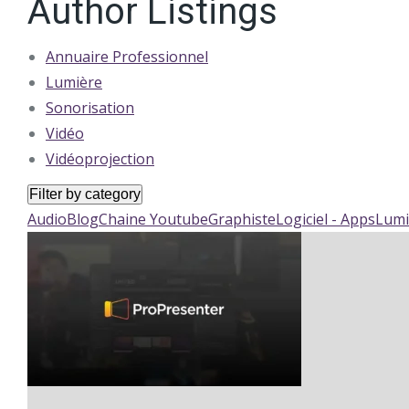
Author Listings
Annuaire Professionnel
Lumière
Sonorisation
Vidéo
Vidéoprojection
Filter by category
Audio
Blog
Chaine Youtube
Graphiste
Logiciel - Apps
Lumi