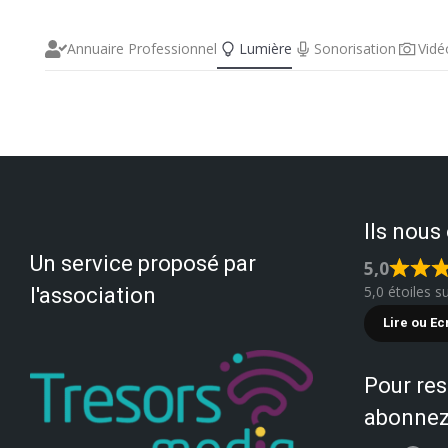
Annuaire Professionnel
Lumière
Sonorisation
Vidé
Ils nous
Un service proposé par
5,0
5,0 étoiles s
l'association
Lire ou Ec
Pour res
abonnez