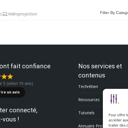
Filter By Categ
o
Vidéoprojection
 ont fait confiance
Nos services et
contenus
ur 5 (selon 10 avis)
Techrétien
rire un avis
Ressources
ter connecté,
Tutoriels
Pour offrir 
-vous !
accéder aux
traiter des
Annuaire Professionnel