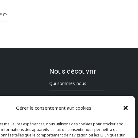
ory
Nous découvrir
Qui sommes-nous
L’association Trésorsmédia
Gérer le consentement aux cookies
Contact
les meilleures expériences, nous utilisons des cookies pour stocker et/ou
Politique de cookies (UE)
 informations des appareils. Le fait de consentir nous permettra de
 données telles que le comportement de navigation ou les ID uniques sur