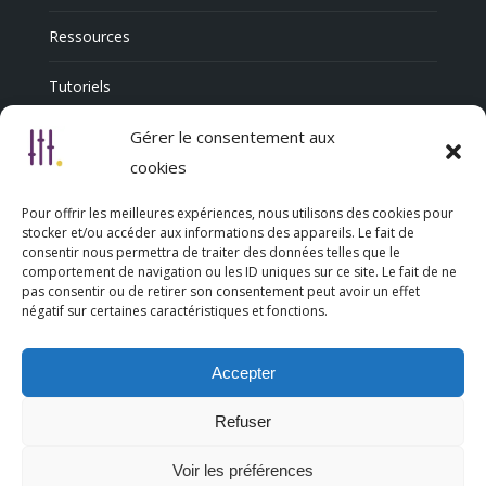
Ressources
Tutoriels
Annuaire Professionnel
Gérer le consentement aux
cookies
Pour offrir les meilleures expériences, nous utilisons des cookies pour
Nous découvrir
stocker et/ou accéder aux informations des appareils. Le fait de
consentir nous permettra de traiter des données telles que le
comportement de navigation ou les ID uniques sur ce site. Le fait de ne
Qui sommes-nous
pas consentir ou de retirer son consentement peut avoir un effet
négatif sur certaines caractéristiques et fonctions.
L’association Trésorsmédia
Accepter
Contact
Refuser
Politique de cookies (UE)
Voir les préférences
Mentions légales