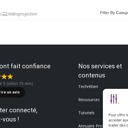
Filter By Categ
o
Vidéoprojection
 ont fait confiance
Nos services et
contenus
ur 5 (selon 10 avis)
Techrétien
rire un avis
Ressources
ter connecté,
Tutoriels
Pour offrir 
-vous !
accéder aux
traiter des
Annuaire Professionnel