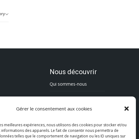
ory
Nous découvrir
Qui sommes-nous
L’association Trésorsmédia
Gérer le consentement aux cookies
Contact
les meilleures expériences, nous utilisons des cookies pour stocker et/ou
Politique de cookies (UE)
 informations des appareils. Le fait de consentir nous permettra de
 données telles que le comportement de navigation ou les ID uniques sur