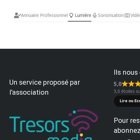
Annuaire Professionnel
Lumière
Sonorisation
Vidé
Ils nous
Un service proposé par
5,0
5,0 étoiles s
l'association
Lire ou Ec
Pour res
abonnez