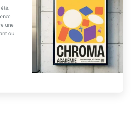
 été,
ience
dre une
iant ou