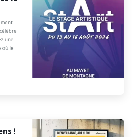
ement
 célèbre
ez une
 où le
ns !