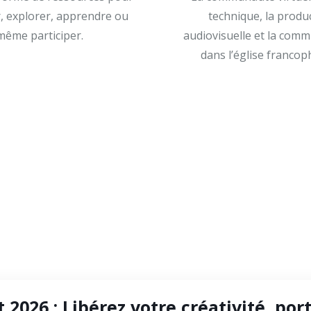
, explorer, apprendre ou
technique, la produ
même participer.
audiovisuelle et la com
dans l’église francop
t 2026 : Libérez votre créativité, port