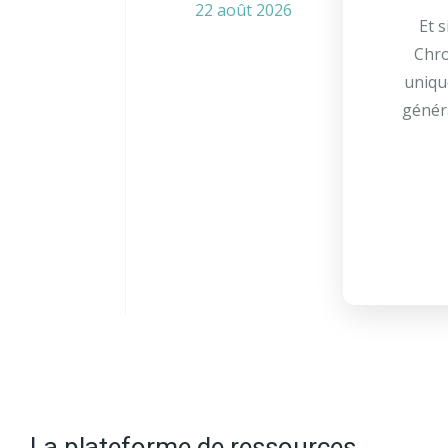
22 août 2026
Et s
Chro
uniqu
généra
La plateforme de ressources