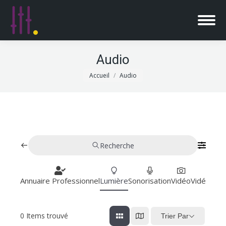
Audio
Vous êtes ici :
Accueil
Audio
Recherche
Annuaire Professionnel
Lumière
Sonorisation
Vidéo
Vidéoproj
0
Items trouvé
Trier Par