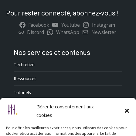
Pour rester connecté, abonnez-vous !
Facebook
Youtube
Instagram
Discord
WhatsApp
Newsletter
Nos services et contenus
Techrétien
Ressources
Tutoriels
Annuaire Professionnel
Gérer le consentement aux
cookies
Pour offrir les meilleures expériences, nous utilisons des cookies pour
Nous découvrir
stocker et/ou accéder aux informations des appareils. Le fait de