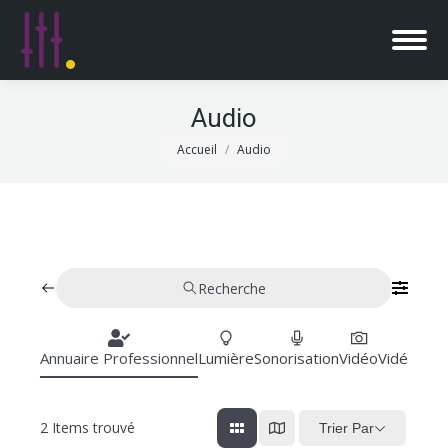
Audio
Vous êtes ici :
Accueil
Audio
Recherche
Annuaire Professionnel
Lumière
Sonorisation
Vidéo
Vidéoproj
2
Items trouvé
Trier Par