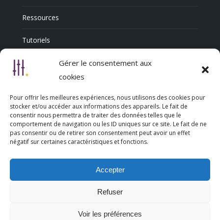
Ressources
Tutoriels
Annuaire Professionnel
Gérer le consentement aux
cookies
Pour offrir les meilleures expériences, nous utilisons des cookies pour
Nous découvrir
stocker et/ou accéder aux informations des appareils. Le fait de
consentir nous permettra de traiter des données telles que le
comportement de navigation ou les ID uniques sur ce site. Le fait de ne
Qui sommes-nous
pas consentir ou de retirer son consentement peut avoir un effet
négatif sur certaines caractéristiques et fonctions.
L’association Trésorsmédia
Accepter
Contact
Refuser
Politique de cookies (UE)
Voir les préférences
Mentions légales