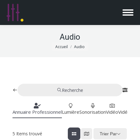
Audio
Vous êtes ici :
Accueil
Audio
Recherche
Annuaire Professionnel
Lumière
Sonorisation
Vidéo
Vidéoproj
5
Items trouvé
Trier Par