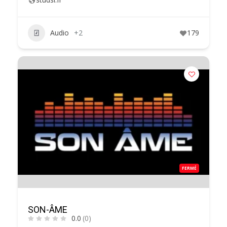
Audio
+2
179
FERMÉ
SON-ÂME
0.0
(0)