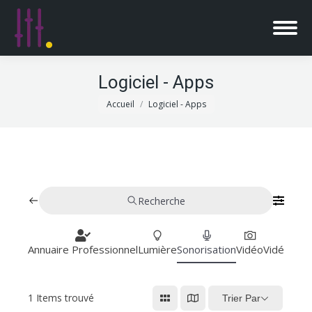
Logiciel - Apps
Vous êtes ici :
Accueil
Logiciel - Apps
Recherche
Annuaire Professionnel
Lumière
Sonorisation
Vidéo
Vidéoproj
1
Items trouvé
Trier Par