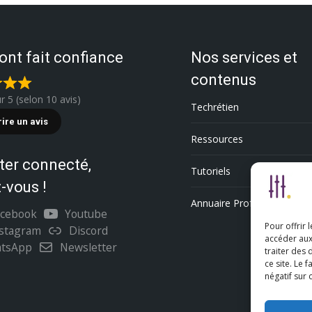
 ont fait confiance
Nos services et
contenus
ur 5 (selon 10 avis)
Techrétien
rire un avis
Ressources
ter connecté,
Tutoriels
-vous !
Annuaire Professionnel
acebook
Youtube
Pour offrir 
nstagram
Discord
accéder aux
tsApp
Newsletter
traiter des
ce site. Le 
négatif sur 