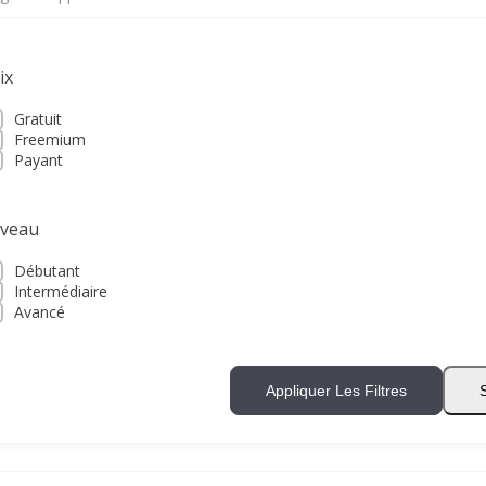
ix
Gratuit
Freemium
Payant
iveau
Débutant
Intermédiaire
Avancé
Appliquer Les Filtres
S