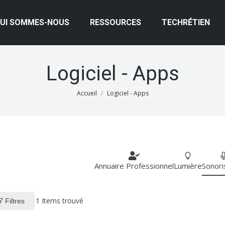
UI SOMMES-NOUS
RESSOURCES
TECHRÉTIEN
Logiciel - Apps
Vous êtes ici :
Accueil
Logiciel - Apps
Annuaire Professionnel
Lumière
Sonori
1
Items trouvé
Filtres