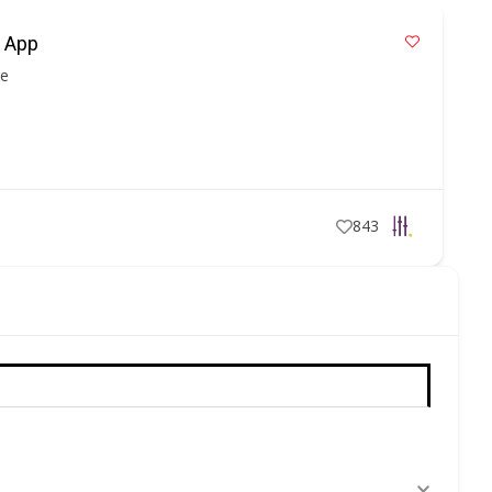
 App
re
1
843