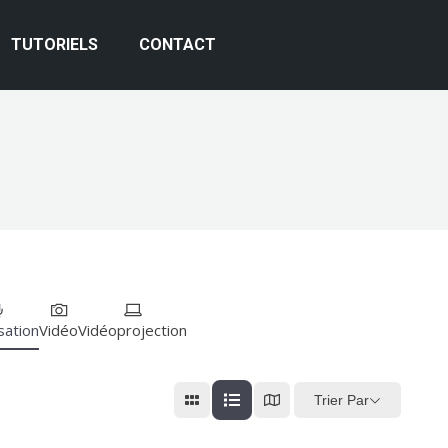
TUTORIELS
CONTACT
sation
Vidéo
Vidéoprojection
Trier Par