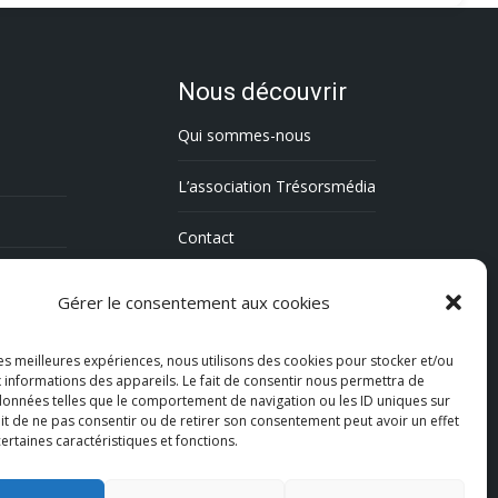
Nous découvrir
Qui sommes-nous
L’association Trésorsmédia
Contact
Politique de cookies (UE)
Gérer le consentement aux cookies
Mentions légales
les meilleures expériences, nous utilisons des cookies pour stocker et/ou
 informations des appareils. Le fait de consentir nous permettra de
 données telles que le comportement de navigation ou les ID uniques sur
fait de ne pas consentir ou de retirer son consentement peut avoir un effet
certaines caractéristiques et fonctions.