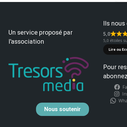
Ils nous
Un service proposé par
5,0
5,0 étoiles s
l'association
Lire ou Ec
Pour res
abonnez
F
I
Wha
Nous
soutenir