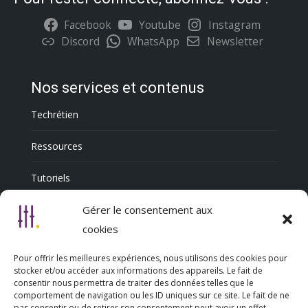
Facebook
Youtube
Instagram
Discord
WhatsApp
Newsletter
Nos services et contenus
Techrétien
Ressources
Tutoriels
Annuaire Professionnel
Gérer le consentement aux
cookies
Pour offrir les meilleures expériences, nous utilisons des cookies pour
Nous découvrir
stocker et/ou accéder aux informations des appareils. Le fait de
consentir nous permettra de traiter des données telles que le
comportement de navigation ou les ID uniques sur ce site. Le fait de ne
Qui sommes-nous
pas consentir ou de retirer son consentement peut avoir un effet