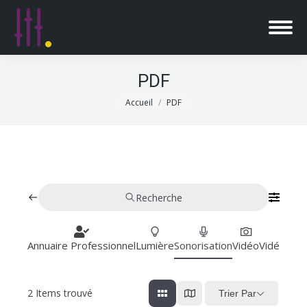
PDF
Vous êtes ici :
Accueil
PDF
Recherche
Annuaire Professionnel
Lumière
Sonorisation
Vidéo
Vidéoproj
2
Items trouvé
Trier Par