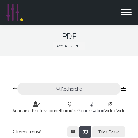
PDF
Vous êtes ici :
Accueil
PDF
Recherche
Annuaire Professionnel
Lumière
Sonorisation
Vidéo
Vidéoproj
2
Items trouvé
Trier Par