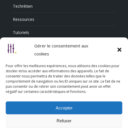
Techrétien
Ressources
Tutoriels
Annuaire Professionnel
Gérer le consentement aux
cookies
Pour offrir les meilleures expériences, nous utilisons des cookies pour
Nous découvrir
stocker et/ou accéder aux informations des appareils. Le fait de
consentir nous permettra de traiter des données telles que le
comportement de navigation ou les ID uniques sur ce site. Le fait de ne
Qui sommes-nous
pas consentir ou de retirer son consentement peut avoir un effet
négatif sur certaines caractéristiques et fonctions.
L’association Trésorsmédia
Accepter
Contact
Refuser
Politique de cookies (UE)