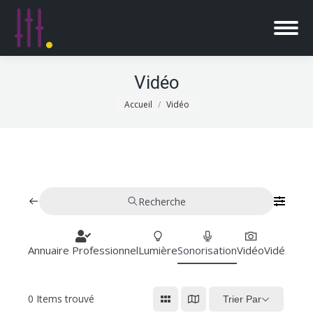
Vidéo
Vous êtes ici :
Accueil
Vidéo
Recherche
Annuaire Professionnel
Lumière
Sonorisation
Vidéo
Vidéoproj
0
Items trouvé
Trier Par