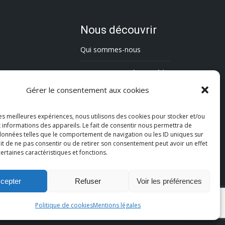
Nous découvrir
Qui sommes-nous
L’association Trésorsmédia
Gérer le consentement aux cookies
Contact
les meilleures expériences, nous utilisons des cookies pour stocker et/ou
Politique de cookies (UE)
 informations des appareils. Le fait de consentir nous permettra de
 données telles que le comportement de navigation ou les ID uniques sur
Mentions légales
fait de ne pas consentir ou de retirer son consentement peut avoir un effet
certaines caractéristiques et fonctions.
cepter
Refuser
Voir les préférences
Politique de cookies
Mentions légales