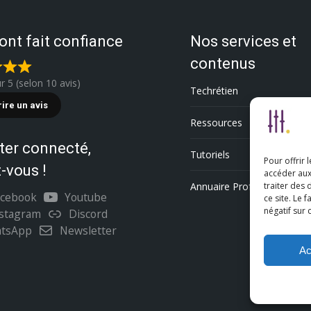
 ont fait confiance
Nos services et
contenus
ur 5 (selon 10 avis)
Techrétien
rire un avis
Ressources
ter connecté,
Tutoriels
Pour offrir 
-vous !
accéder aux
Annuaire Professionnel
traiter des
acebook
Youtube
ce site. Le 
négatif sur 
nstagram
Discord
tsApp
Newsletter
Ac