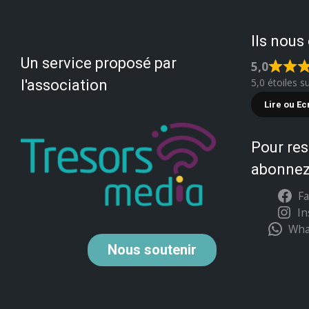
Ils nous
Un service proposé par
5,0
5,0 étoiles s
l'association
Lire ou Ec
Pour res
abonnez
F
I
Wha
Nous
soutenir