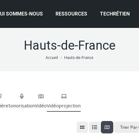
UI SOMMES-NOUS
RESSOURCES
TECHRÉTIEN
Hauts-de-France
Vous êtes ici :
Accueil
Hauts-de-France
ière
Sonorisation
Vidéo
Vidéoprojection
Trier Par