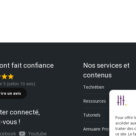
 ont fait confiance
Nos services et
contenus
ur 5 (selon 10 avis)
Techrétien
rire un avis
Ressources
ter connecté,
Tutoriels
Pour offrir 
-vous !
accéder aux
Annuaire Professionnel
traiter des
acebook
Youtube
ce site. Le 