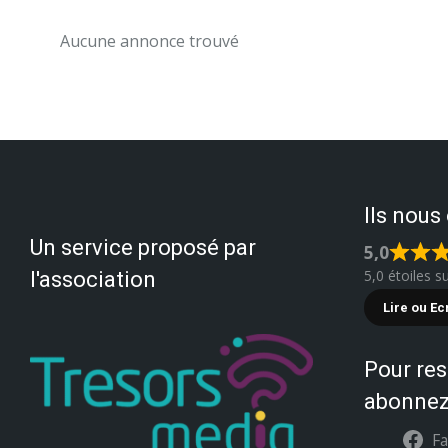
Aucune annonce trouvé
Ils nous
Un service proposé par
5,0
5,0 étoiles s
l'association
Lire ou Ec
Pour res
abonnez
F