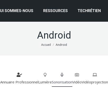
UI SOMMES-NOUS
RESSOURCES
TECHRÉTIEN
Android
Vous êtes ici :
Accueil
Android
Annuaire Professionnel
Lumière
Sonorisation
Vidéo
Vidéoprojection