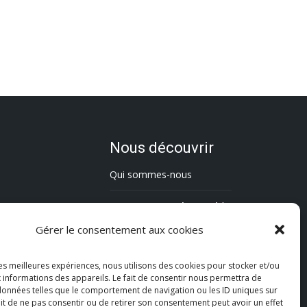
Nous découvrir
Qui sommes-nous
L’association Trésorsmédia
Gérer le consentement aux cookies
Contact
les meilleures expériences, nous utilisons des cookies pour stocker et/ou
Politique de cookies (UE)
 informations des appareils. Le fait de consentir nous permettra de
 données telles que le comportement de navigation ou les ID uniques sur
Mentions légales
fait de ne pas consentir ou de retirer son consentement peut avoir un effet