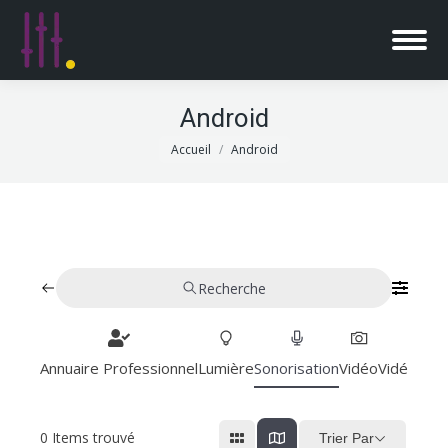
Android
Vous êtes ici :
Accueil
Android
Recherche
Annuaire Professionnel
Lumière
Sonorisation
Vidéo
Vidéoproj
0
Items trouvé
Trier Par