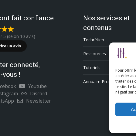
 ont fait confiance
Nos services et
contenus
ur 5 (selon 10 avis)
Techrétien
rire un avis
Ressources
ter connecté,
Tutoriels
Pour offrir 
-vous !
accéder aux
Annuaire Professionnel
traiter des
acebook
Youtube
ce site. Le 
négatif sur 
nstagram
Discord
tsApp
Newsletter
Ac