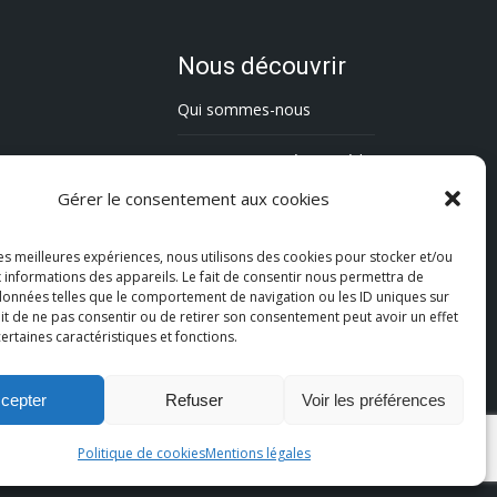
Nous découvrir
Qui sommes-nous
L’association Trésorsmédia
Gérer le consentement aux cookies
Contact
les meilleures expériences, nous utilisons des cookies pour stocker et/ou
Politique de cookies (UE)
 informations des appareils. Le fait de consentir nous permettra de
 données telles que le comportement de navigation ou les ID uniques sur
Mentions légales
fait de ne pas consentir ou de retirer son consentement peut avoir un effet
certaines caractéristiques et fonctions.
cepter
Refuser
Voir les préférences
Politique de cookies
Mentions légales