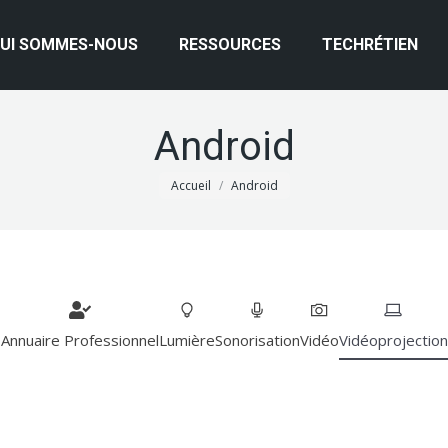
UI SOMMES-NOUS
RESSOURCES
TECHRÉTIEN
Android
Vous êtes ici :
Accueil
Android
Annuaire Professionnel
Lumière
Sonorisation
Vidéo
Vidéoprojection