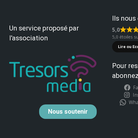
Ils nous
Un service proposé par
5,0
5,0 étoiles s
l'association
Lire ou Ec
Pour res
abonnez
F
I
Wha
Nous
soutenir