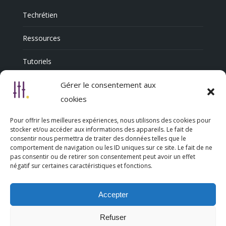
Techrétien
Ressources
Tutoriels
Annuaire Professionnel
Gérer le consentement aux
cookies
Pour offrir les meilleures expériences, nous utilisons des cookies pour
Nous découvrir
stocker et/ou accéder aux informations des appareils. Le fait de
consentir nous permettra de traiter des données telles que le
comportement de navigation ou les ID uniques sur ce site. Le fait de ne
Qui sommes-nous
pas consentir ou de retirer son consentement peut avoir un effet
négatif sur certaines caractéristiques et fonctions.
L’association Trésorsmédia
Accepter
Contact
Refuser
Politique de cookies (UE)