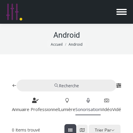
Android
Vous êtes ici :
Accueil
Android
Recherche
Annuaire Professionnel
Lumière
Sonorisation
Vidéo
Vidéoproj
0
Items trouvé
Trier Par