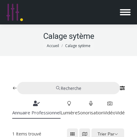
Calage sytème
Vous êtes ici :
Accueil
Calage sytème
Recherche
Annuaire Professionnel
Lumière
Sonorisation
Vidéo
Vidéoproj
1
Items trouvé
Trier Par