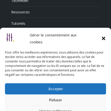
Techrétien
Ressources
Tutoriels
Annuaire Professionnel
Gérer le consentement aux
cookies
Pour offrir les meilleures expériences, nous utilisons des cookies pour
Nous découvrir
stocker et/ou accéder aux informations des appareils. Le fait de
consentir nous permettra de traiter des données telles que le
comportement de navigation ou les ID uniques sur ce site. Le fait de ne
Qui sommes-nous
pas consentir ou de retirer son consentement peut avoir un effet
négatif sur certaines caractéristiques et fonctions.
L’association Trésorsmédia
Accepter
Contact
Refuser
Politique de cookies (UE)