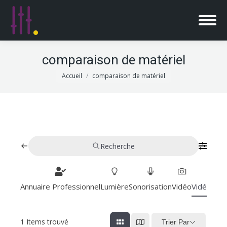
comparaison de matériel
Vous êtes ici :
Accueil
comparaison de matériel
Recherche
Annuaire Professionnel
Lumière
Sonorisation
Vidéo
Vidéoproj
1
Items trouvé
Trier Par