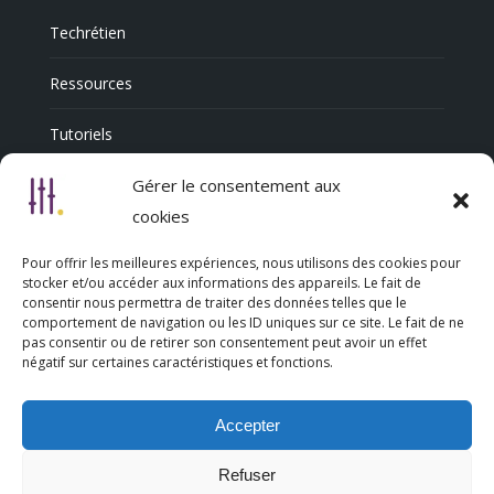
Techrétien
Ressources
Tutoriels
Annuaire Professionnel
Gérer le consentement aux
cookies
Pour offrir les meilleures expériences, nous utilisons des cookies pour
Nous découvrir
stocker et/ou accéder aux informations des appareils. Le fait de
consentir nous permettra de traiter des données telles que le
comportement de navigation ou les ID uniques sur ce site. Le fait de ne
Qui sommes-nous
pas consentir ou de retirer son consentement peut avoir un effet
négatif sur certaines caractéristiques et fonctions.
L’association Trésorsmédia
Accepter
Contact
Refuser
Politique de cookies (UE)