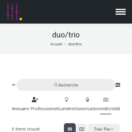
duo/trio
Vous êtes ici :
Accueil
duo/trio
Recherche
Annuaire Professionnel
Lumière
Sonorisation
Vidéo
Vidéoproj
0
Items trouvé
Trier Par