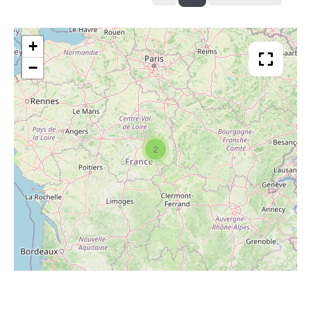
+
−
2