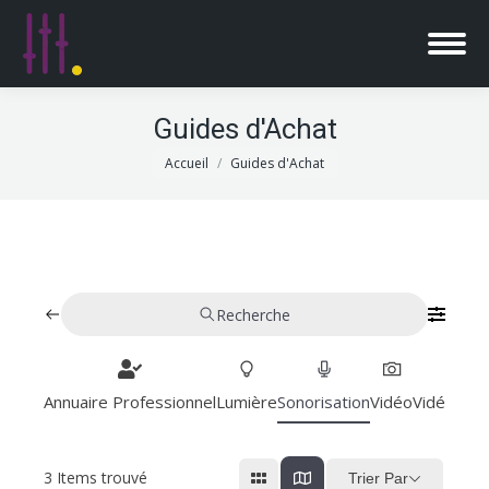
Guides d'Achat
Vous êtes ici :
Accueil
Guides d'Achat
Recherche
Annuaire Professionnel
Lumière
Sonorisation
Vidéo
Vidéoproj
3
Items trouvé
Trier Par