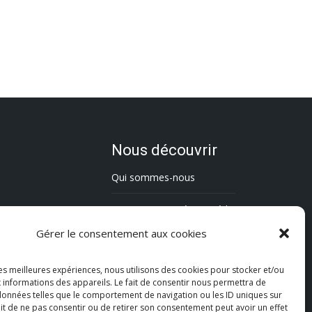
Nous découvrir
Qui sommes-nous
L’association Trésorsmédia
Gérer le consentement aux cookies
Contact
les meilleures expériences, nous utilisons des cookies pour stocker et/ou
Politique de cookies (UE)
 informations des appareils. Le fait de consentir nous permettra de
 données telles que le comportement de navigation ou les ID uniques sur
Mentions légales
fait de ne pas consentir ou de retirer son consentement peut avoir un effet