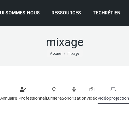
UI SOMMES-NOUS
RESSOURCES
TECHRÉTIEN
mixage
Vous êtes ici :
Accueil
mixage
Annuaire Professionnel
Lumière
Sonorisation
Vidéo
Vidéoprojection