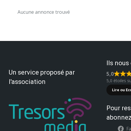
Aucune annonce trouvé
Ils nous
Un service proposé par
5,0
5,0 étoiles s
l'association
Lire ou Ec
Pour res
abonnez
F