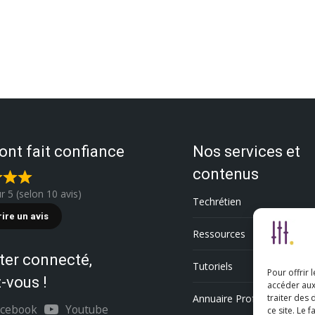
 ont fait confiance
Nos services et
contenus
ur 5 (selon 10 avis)
Techrétien
rire un avis
Ressources
ter connecté,
Tutoriels
Pour offrir 
-vous !
accéder aux
Annuaire Professionnel
traiter des
acebook
Youtube
ce site. Le 