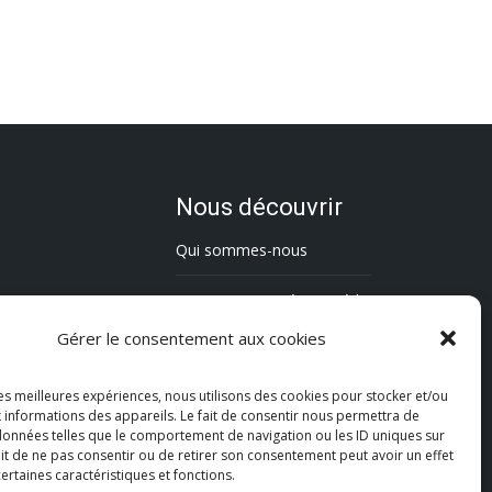
Nous découvrir
Qui sommes-nous
L’association Trésorsmédia
Gérer le consentement aux cookies
Contact
les meilleures expériences, nous utilisons des cookies pour stocker et/ou
Politique de cookies (UE)
 informations des appareils. Le fait de consentir nous permettra de
 données telles que le comportement de navigation ou les ID uniques sur
Mentions légales
fait de ne pas consentir ou de retirer son consentement peut avoir un effet
certaines caractéristiques et fonctions.