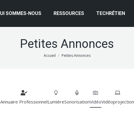
UI SOMMES-NOUS
RESSOURCES
TECHRÉTIEN
Petites Annonces
Vous êtes ici :
Accueil
Petites Annonces
Annuaire Professionnel
Lumière
Sonorisation
Vidéo
Vidéoprojection