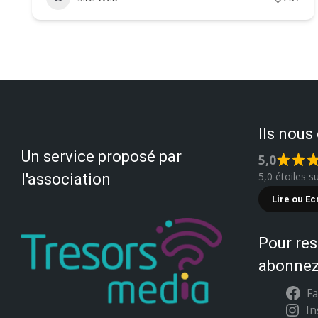
Ils nous
Un service proposé par
5,0
5,0 étoiles s
l'association
Lire ou Ec
Pour res
abonnez
F
I