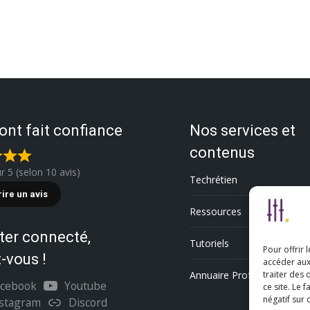
 ont fait confiance
Nos services et
contenus
ur 5 (selon 10 avis)
Techrétien
rire un avis
Ressources
ter connecté,
Tutoriels
Pour offrir 
-vous !
accéder aux
Annuaire Professionnel
traiter des
acebook
Youtube
ce site. Le 
négatif sur 
nstagram
Discord