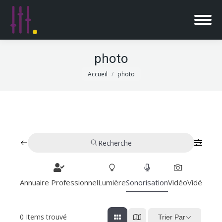
photo
Vous êtes ici :
Accueil
photo
Recherche
Annuaire Professionnel
Lumière
Sonorisation
Vidéo
Vidéoproj
0
Items trouvé
Trier Par