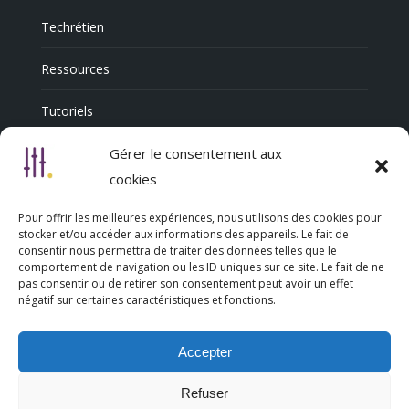
Techrétien
Ressources
Tutoriels
Annuaire Professionnel
Gérer le consentement aux
cookies
Pour offrir les meilleures expériences, nous utilisons des cookies pour
Nous découvrir
stocker et/ou accéder aux informations des appareils. Le fait de
consentir nous permettra de traiter des données telles que le
comportement de navigation ou les ID uniques sur ce site. Le fait de ne
Qui sommes-nous
pas consentir ou de retirer son consentement peut avoir un effet
négatif sur certaines caractéristiques et fonctions.
L’association Trésorsmédia
Accepter
Contact
Refuser
Politique de cookies (UE)