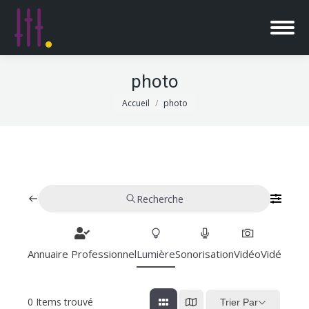
photo
Vous êtes ici :
Accueil
photo
Recherche
Annuaire Professionnel
Lumière
Sonorisation
Vidéo
Vidéoproj
0
Items trouvé
Trier Par