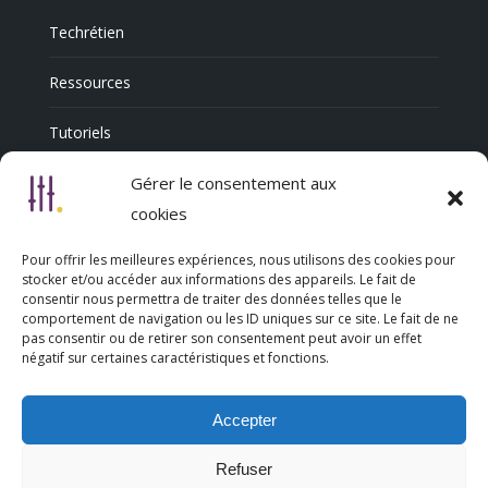
Techrétien
Ressources
Tutoriels
Annuaire Professionnel
Gérer le consentement aux
cookies
Pour offrir les meilleures expériences, nous utilisons des cookies pour
Nous découvrir
stocker et/ou accéder aux informations des appareils. Le fait de
consentir nous permettra de traiter des données telles que le
comportement de navigation ou les ID uniques sur ce site. Le fait de ne
Qui sommes-nous
pas consentir ou de retirer son consentement peut avoir un effet
négatif sur certaines caractéristiques et fonctions.
L’association Trésorsmédia
Accepter
Contact
Refuser
Politique de cookies (UE)