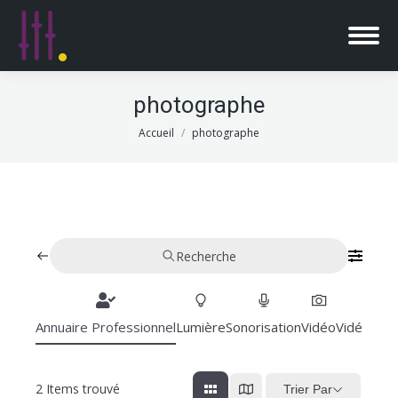
photographe
Vous êtes ici :
Accueil
photographe
Recherche
Annuaire Professionnel
Lumière
Sonorisation
Vidéo
Vidéoproj
2
Items trouvé
Trier Par