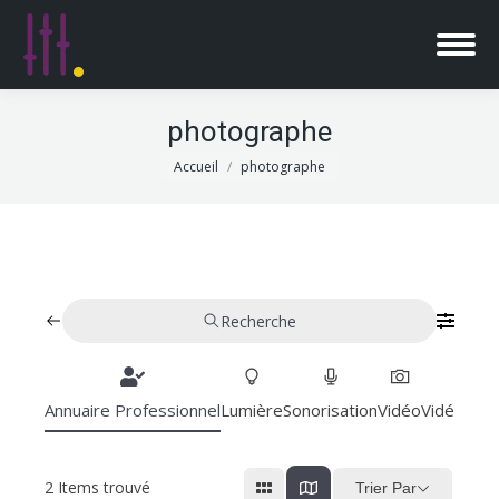
photographe
Vous êtes ici :
Accueil
photographe
Recherche
Annuaire Professionnel
Lumière
Sonorisation
Vidéo
Vidéoproj
2
Items trouvé
Trier Par