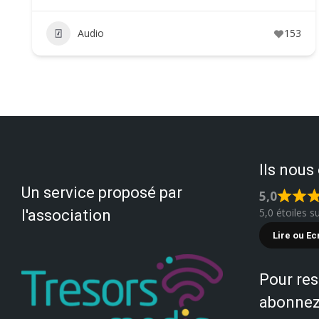
Audio
153
Ils nous
Un service proposé par
5,0
5,0 étoiles s
l'association
Lire ou Ec
Pour res
abonnez