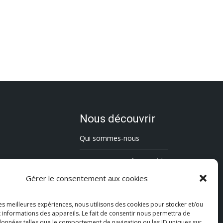
Nous découvrir
Qui sommes-nous
L’association Trésorsmédia
Gérer le consentement aux cookies
Contact
les meilleures expériences, nous utilisons des cookies pour stocker et/ou
Politique de cookies (UE)
 informations des appareils. Le fait de consentir nous permettra de
 données telles que le comportement de navigation ou les ID uniques sur