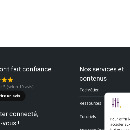
 ont fait confiance
Nos services et
contenus
ur 5 (selon 10 avis)
Techrétien
rire un avis
Ressources
ter connecté,
Tutoriels
Pour offrir 
-vous !
accéder aux
Annuaire Professionnel
traiter des