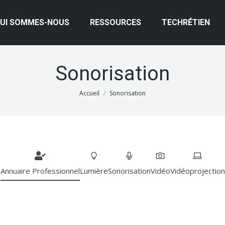
UI SOMMES-NOUS
RESSOURCES
TECHRÉTIEN
Sonorisation
Vous êtes ici :
Accueil
Sonorisation
Annuaire Professionnel
Lumière
Sonorisation
Vidéo
Vidéoprojection