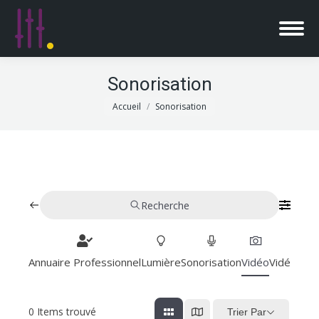
Sonorisation
Vous êtes ici :
Accueil
Sonorisation
Recherche
Annuaire Professionnel
Lumière
Sonorisation
Vidéo
Vidéoproj
0
Items trouvé
Trier Par