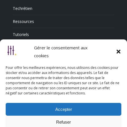
Techrétien
Ressources
Tutoriels
Annuaire Professionnel
Gérer le consentement aux
cookies
Pour offrir les meilleures expériences, nous utilisons des cookies pour
Nous découvrir
stocker et/ou accéder aux informations des appareils. Le fait de
consentir nous permettra de traiter des données telles que le
comportement de navigation ou les ID uniques sur ce site. Le fait de ne
Qui sommes-nous
pas consentir ou de retirer son consentement peut avoir un effet
négatif sur certaines caractéristiques et fonctions.
L’association Trésorsmédia
Accepter
Contact
Refuser
Politique de cookies (UE)