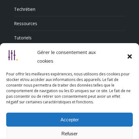
Techrétien
Ressources
Tutoriels
Annuaire Professionnel
Gérer le consentement aux
cookies
Pour offrir les meilleures expériences, nous utilisons des cookies pour
Nous découvrir
stocker et/ou accéder aux informations des appareils. Le fait de
consentir nous permettra de traiter des données telles que le
comportement de navigation ou les ID uniques sur ce site. Le fait de ne
Qui sommes-nous
pas consentir ou de retirer son consentement peut avoir un effet
négatif sur certaines caractéristiques et fonctions.
L’association Trésorsmédia
Accepter
Contact
Refuser
Politique de cookies (UE)