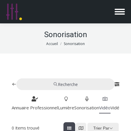
Sonorisation
Vous êtes ici :
Accueil
Sonorisation
Recherche
Annuaire Professionnel
Lumière
Sonorisation
Vidéo
Vidéoproj
0
Items trouvé
Trier Par