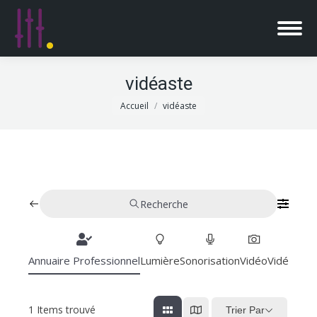
vidéaste
Vous êtes ici :
Accueil
vidéaste
Recherche
Annuaire Professionnel
Lumière
Sonorisation
Vidéo
Vidéoproj
1
Items trouvé
Trier Par