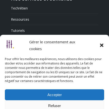
Techrétien
Ressources
Tutoriels
Annuaire Professionnel
Gérer le consentement aux
cookies
Pour offrir les meilleures expériences, nous utilisons des cookies pour
Nous découvrir
stocker et/ou accéder aux informations des appareils. Le fait de
consentir nous permettra de traiter des données telles que le
comportement de navigation ou les ID uniques sur ce site. Le fait de ne
Qui sommes-nous
pas consentir ou de retirer son consentement peut avoir un effet
négatif sur certaines caractéristiques et fonctions.
L’association Trésorsmédia
Accepter
Contact
Refuser
Politique de cookies (UE)