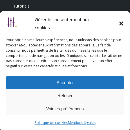
Tutoriels
Annuaire Professionnel
Gérer le consentement aux
cookies
Pour offrir les meilleures expériences, nous utilisons des cookies pour
Nous découvrir
stocker et/ou accéder aux informations des appareils. Le fait de
consentir nous permettra de traiter des données telles que le
comportement de navigation ou les ID uniques sur ce site. Le fait de ne
Qui sommes-nous
pas consentir ou de retirer son consentement peut avoir un effet
négatif sur certaines caractéristiques et fonctions.
L’association Trésorsmédia
Accepter
Contact
Refuser
Politique de cookies (UE)
Voir les préférences
Mentions légales
Politique de cookies
Mentions légales