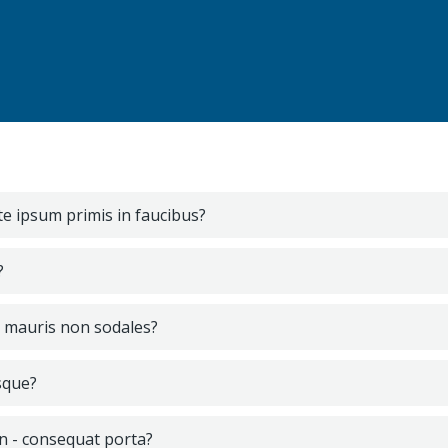
e ipsum primis in faucibus?
?
ur mauris non sodales?
sque?
in - consequat porta?