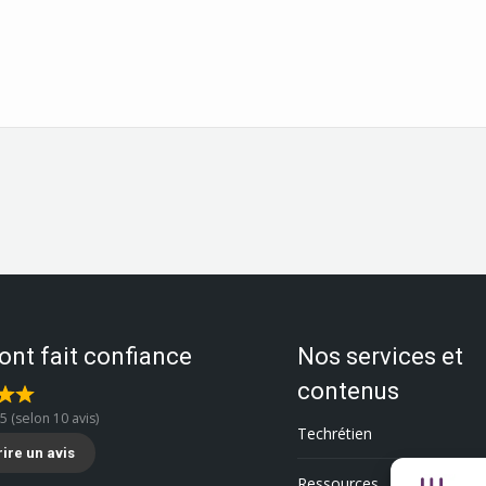
 ont fait confiance
Nos services et
contenus
 5 (selon 10 avis)
Techrétien
rire un avis
Ressources