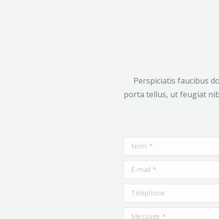
Perspiciatis faucibus d
porta tellus, ut feugiat n
Nom *
E-mail *
Téléphone
Message *