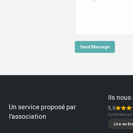
Send Message
Ils nous
Un service proposé par
5,0
5,0 étoiles sur
l'association
Lire ou Ec