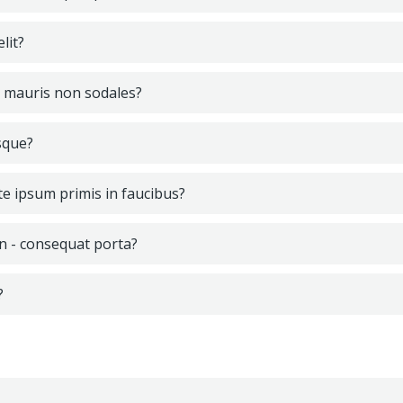
lit?
ur mauris non sodales?
sque?
e ipsum primis in faucibus?
in - consequat porta?
?