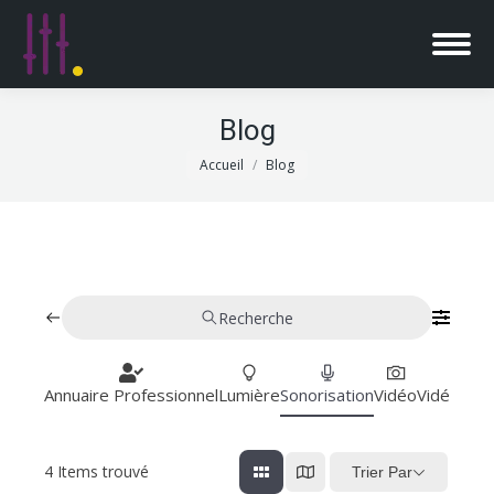
Blog
Vous êtes ici :
Accueil
Blog
Recherche
Annuaire Professionnel
Lumière
Sonorisation
Vidéo
Vidéoproj
4
Items trouvé
Trier Par