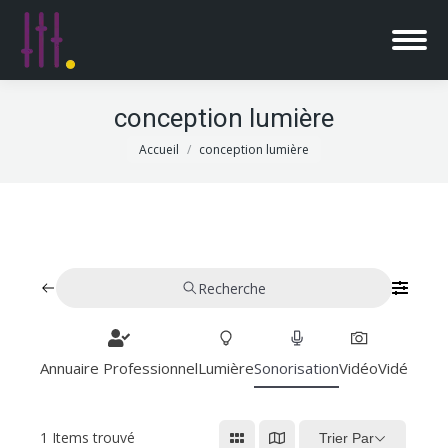
conception lumière
Vous êtes ici :
Accueil
conception lumière
Recherche
Annuaire Professionnel
Lumière
Sonorisation
Vidéo
Vidéoproj
1
Items trouvé
Trier Par