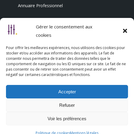
Annuaire Professionnel
Gérer le consentement aux
Nous découvrir
cookies
Qui sommes-nous
Pour offrir les meilleures expériences, nous utilisons des cookies pour
stocker et/ou accéder aux informations des appareils. Le fait de
L’association Trésorsmédia
consentir nous permettra de traiter des données telles que le
comportement de navigation ou les ID uniques sur ce site. Le fait de ne
pas consentir ou de retirer son consentement peut avoir un effet
Contact
négatif sur certaines caractéristiques et fonctions.
Politique de cookies (UE)
Accepter
Mentions légales
Refuser
Voir les préférences
Politique de cookies
Mentions légales