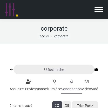
corporate
Vous êtes ici :
Accueil
corporate
Recherche
Annuaire Professionnel
Lumière
Sonorisation
Vidéo
Vidéoproj
0
Items trouvé
Trier Par