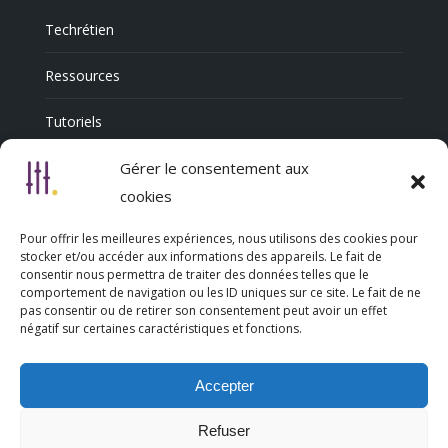
Techrétien
Ressources
Tutoriels
Annuaire Professionnel
Gérer le consentement aux
cookies
Pour offrir les meilleures expériences, nous utilisons des cookies pour
Nous découvrir
stocker et/ou accéder aux informations des appareils. Le fait de
consentir nous permettra de traiter des données telles que le
comportement de navigation ou les ID uniques sur ce site. Le fait de ne
Qui sommes-nous
pas consentir ou de retirer son consentement peut avoir un effet
négatif sur certaines caractéristiques et fonctions.
L’association Trésorsmédia
Accepter
Contact
Refuser
Politique de cookies (UE)