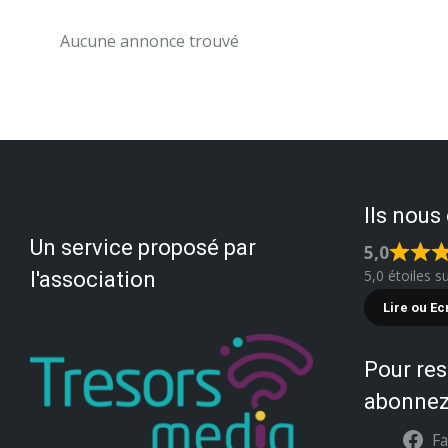
Aucune annonce trouvé
Ils nous
Un service proposé par
5,0
5,0 étoiles s
l'association
Lire ou Ec
Pour res
abonnez
F