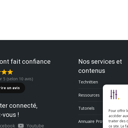
 ont fait confiance
Nos services et
contenus
ur 5 (selon 10 avis)
Techrétien
rire un avis
Ressources
ter connecté,
Tutoriels
Pour offrir 
-vous !
accéder aux
Annuaire Professionnel
traiter des
acebook
Youtube
ce site. Le 