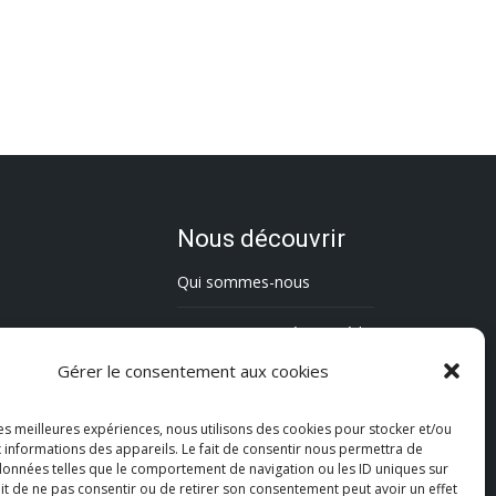
Nous découvrir
Qui sommes-nous
L’association Trésorsmédia
Gérer le consentement aux cookies
Contact
les meilleures expériences, nous utilisons des cookies pour stocker et/ou
Politique de cookies (UE)
 informations des appareils. Le fait de consentir nous permettra de
 données telles que le comportement de navigation ou les ID uniques sur
Mentions légales
fait de ne pas consentir ou de retirer son consentement peut avoir un effet