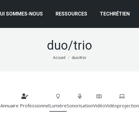
UI SOMMES-NOUS
RESSOURCES
TECHRÉTIEN
duo/trio
Vous êtes ici :
Accueil
duo/trio
Annuaire Professionnel
Lumière
Sonorisation
Vidéo
Vidéoprojection