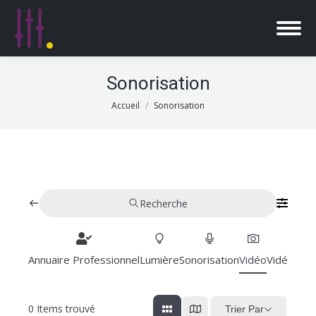
Sonorisation
Vous êtes ici :
Accueil
Sonorisation
Recherche
Annuaire Professionnel
Lumière
Sonorisation
Vidéo
Vidéoproj
0
Items trouvé
Trier Par