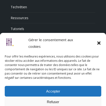
Techrétien
Ressources
Tutoriels
Annuaire Professionnel
Gérer le consentement aux
cookies
Pour offrir les meilleures expériences, nous utilisons des cookies pour
Nous découvrir
stocker et/ou accéder aux informations des appareils. Le fait de
consentir nous permettra de traiter des données telles que le
comportement de navigation ou les ID uniques sur ce site. Le fait de ne
Qui sommes-nous
pas consentir ou de retirer son consentement peut avoir un effet
négatif sur certaines caractéristiques et fonctions.
L’association Trésorsmédia
Accepter
Contact
Refuser
Politique de cookies (UE)