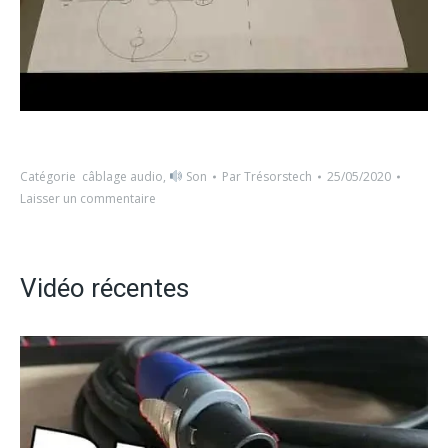
Catégorie
câblage audio
,
Son
Par
Trésorstech
25/05/2020
Laisser un commentaire
Vidéo récentes