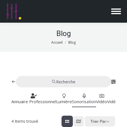
Blog
Vous êtes ici :
Accueil
Blog
Recherche
Annuaire Professionnel
Lumière
Sonorisation
Vidéo
Vidéoproj
4
Items trouvé
Trier Par