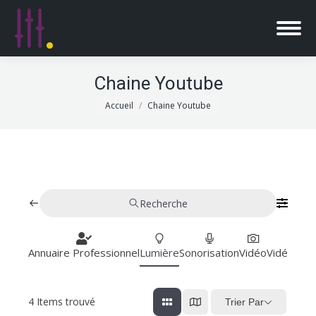
Chaine Youtube
Vous êtes ici :
Accueil
Chaine Youtube
Recherche
Annuaire Professionnel
Lumière
Sonorisation
Vidéo
Vidéoproj
4
Items trouvé
Trier Par