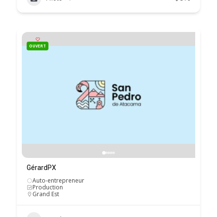
OUVERT
GérardPX
Auto-entrepreneur
Production
Grand Est