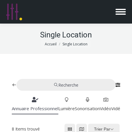
Single Location
Vous êtes ici :
Accueil
Single Location
Recherche
Annuaire Professionnel
Lumière
Sonorisation
Vidéo
Vidéoproj
8
Items trouvé
Trier Par