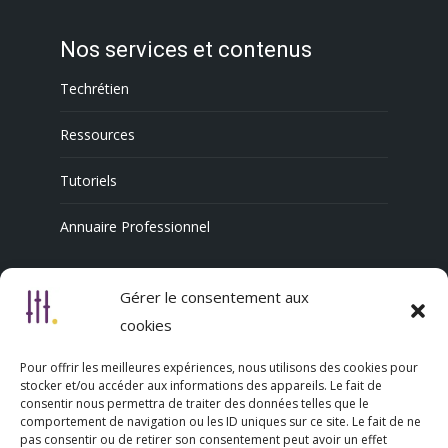
Nos services et contenus
Techrétien
Ressources
Tutoriels
Annuaire Professionnel
Gérer le consentement aux
Nous découvrir
cookies
Qui sommes-nous
Pour offrir les meilleures expériences, nous utilisons des cookies pour
stocker et/ou accéder aux informations des appareils. Le fait de
L’association Trésorsmédia
consentir nous permettra de traiter des données telles que le
comportement de navigation ou les ID uniques sur ce site. Le fait de ne
pas consentir ou de retirer son consentement peut avoir un effet
Contact