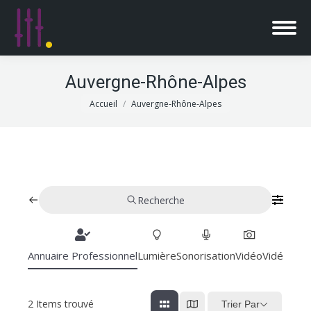
Auvergne-Rhône-Alpes
Vous êtes ici :
Accueil
Auvergne-Rhône-Alpes
Recherche
Annuaire Professionnel
Lumière
Sonorisation
Vidéo
Vidéoproj
2
Items trouvé
Trier Par