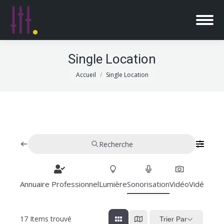
Single Location
Vous êtes ici :
Accueil
Single Location
Recherche
Annuaire Professionnel
Lumière
Sonorisation
Vidéo
Vidéoproj
17
Items trouvé
Trier Par