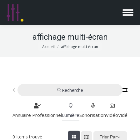
affichage multi-écran
Vous êtes ici :
Accueil
affichage multi-écran
Recherche
Annuaire Professionnel
Lumière
Sonorisation
Vidéo
Vidéoproj
0
Items trouvé
Trier Par