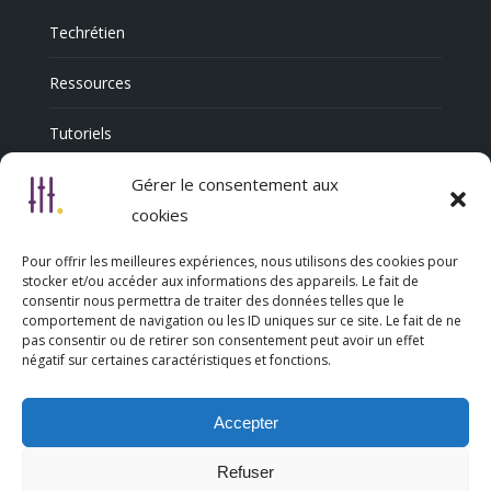
Techrétien
Ressources
Tutoriels
Annuaire Professionnel
Gérer le consentement aux
cookies
Pour offrir les meilleures expériences, nous utilisons des cookies pour
Nous découvrir
stocker et/ou accéder aux informations des appareils. Le fait de
consentir nous permettra de traiter des données telles que le
comportement de navigation ou les ID uniques sur ce site. Le fait de ne
Qui sommes-nous
pas consentir ou de retirer son consentement peut avoir un effet
négatif sur certaines caractéristiques et fonctions.
L’association Trésorsmédia
Accepter
Contact
Refuser
Politique de cookies (UE)